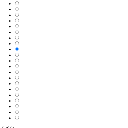
pastellorange
marsrot
kardinalrot
purpurrot
zyklam
lavendel
lichtblau
hellblau
brilliantblau
koenigsblau
dunkelblau
grasgruen
mintgruen
moosgruen
saharabeige
terracotta
braun
weiß
telegrau
dunkelgrau
schwarz
Größe