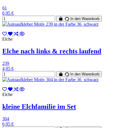
61
6,95 €
In den Warenkorb
Elche
Elche nach links & rechts laufend
239
4,95 €
In den Warenkorb
Elche
kleine Elchfamilie im Set
304
6,95 €