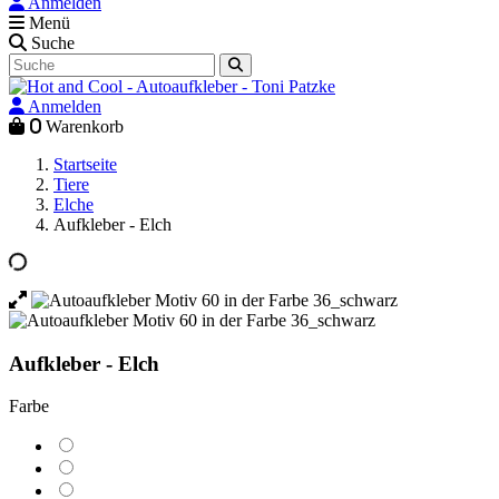
Anmelden
Menü
Suche
Anmelden
0
Warenkorb
Startseite
Tiere
Elche
Aufkleber - Elch
Aufkleber - Elch
Farbe
krokusgelb
verkehrsgelb
goldgelb