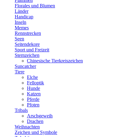
Flammen
Florales und Blumen
Länder
Handicap
Inseln
Memes
Rennstrecken
Seen
Seitendekore
Sport und Freizeit
Sternzeichen
Chinesische Tierkreiszeichen
Suncatcher
Tiere
Elche
Felloptik
Hunde
Katzen
Pferde
Pfoten
Tribals
Arschgeweih
Drachen
Weihnachten
Zeichen und Symbole