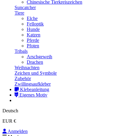
Chinesische Tierkreiszeichen
Suncatcher
Tiere
Elche
Felloptik
Hunde
Katzen
Pferde
Pfoten
Tribals
Arschgeweih
Drachen
Weihnachten
Zeichen und Symbole
Zubehör
Zwillingsaufkleber
Klebeanleitung
Eigenes Motiv
Deutsch
EUR €
Anmelden