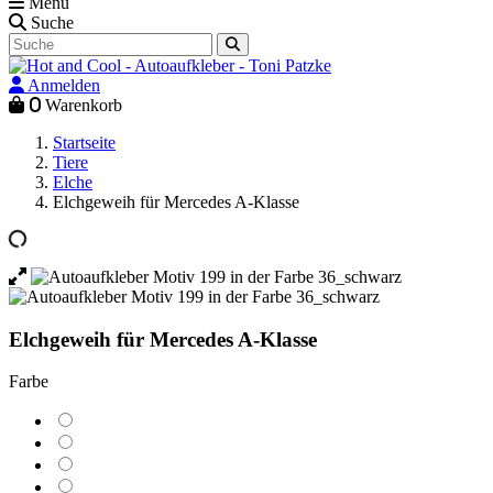
Menü
Suche
Anmelden
0
Warenkorb
Startseite
Tiere
Elche
Elchgeweih für Mercedes A-Klasse
Elchgeweih für Mercedes A-Klasse
Farbe
krokusgelb
verkehrsgelb
goldgelb
pastellorange