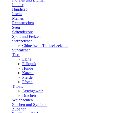
Florales und Blumen
Länder
Handicap
Inseln
Memes
Rennstrecken
Seen
Seitendekore
Sport und Freizeit
Sternzeichen
Chinesische Tierkreiszeichen
Suncatcher
Tiere
Elche
Felloptik
Hunde
Katzen
Pferde
Pfoten
Tribals
Arschgeweih
Drachen
Weihnachten
Zeichen und Symbole
Zubehör