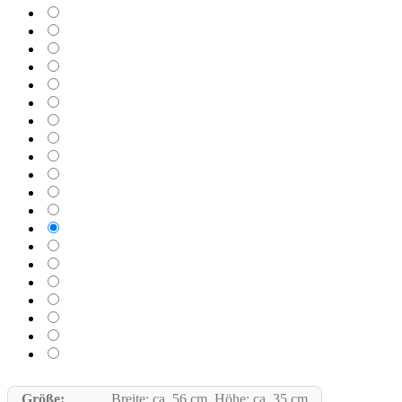
marsrot
kardinalrot
purpurrot
zyklam
lavendel
lichtblau
hellblau
brilliantblau
koenigsblau
dunkelblau
grasgruen
mintgruen
moosgruen
saharabeige
terracotta
braun
weiß
telegrau
dunkelgrau
schwarz
Größe:
Breite: ca. 56 cm, Höhe: ca. 35 cm