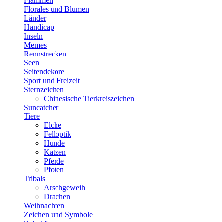
Flammen
Florales und Blumen
Länder
Handicap
Inseln
Memes
Rennstrecken
Seen
Seitendekore
Sport und Freizeit
Sternzeichen
Chinesische Tierkreiszeichen
Suncatcher
Tiere
Elche
Felloptik
Hunde
Katzen
Pferde
Pfoten
Tribals
Arschgeweih
Drachen
Weihnachten
Zeichen und Symbole