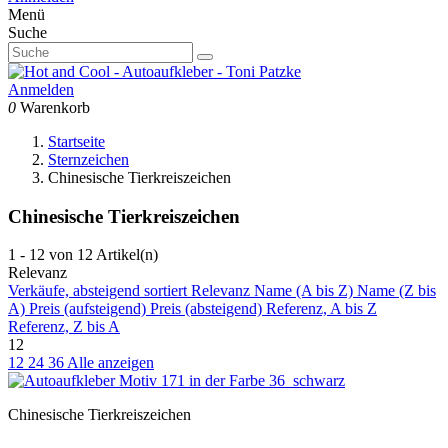
Menü
Suche
Anmelden
0
Warenkorb
Startseite
Sternzeichen
Chinesische Tierkreiszeichen
Chinesische Tierkreiszeichen
1 - 12 von 12 Artikel(n)
Relevanz
Verkäufe, absteigend sortiert
Relevanz
Name (A bis Z)
Name (Z bis
A)
Preis (aufsteigend)
Preis (absteigend)
Referenz, A bis Z
Referenz, Z bis A
12
12
24
36
Alle anzeigen
Chinesische Tierkreiszeichen