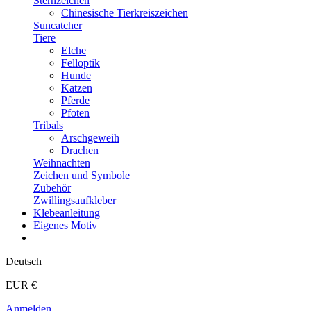
Sternzeichen
Chinesische Tierkreiszeichen
Suncatcher
Tiere
Elche
Felloptik
Hunde
Katzen
Pferde
Pfoten
Tribals
Arschgeweih
Drachen
Weihnachten
Zeichen und Symbole
Zubehör
Zwillingsaufkleber
Klebeanleitung
Eigenes Motiv
Deutsch
EUR €
Anmelden