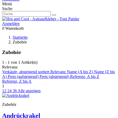
Menü
Suche
Anmelden
0
Warenkorb
Startseite
Zubehör
Zubehör
1 - 1 von 1 Artikel(n)
Relevanz
Verkäufe, absteigend sortiert
Relevanz
Name (A bis Z)
Name (Z bis
A)
Preis (aufsteigend)
Preis (absteigend)
Referenz, A bis Z
Referenz, Z bis A
1
12
24
36
Alle anzeigen
Zubehör
Andrückrakel