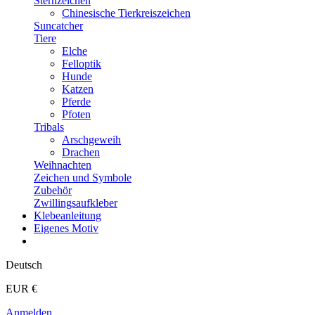
Sternzeichen
Chinesische Tierkreiszeichen
Suncatcher
Tiere
Elche
Felloptik
Hunde
Katzen
Pferde
Pfoten
Tribals
Arschgeweih
Drachen
Weihnachten
Zeichen und Symbole
Zubehör
Zwillingsaufkleber
Klebeanleitung
Eigenes Motiv
Deutsch
EUR €
Anmelden