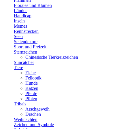
Flammen
Florales und Blumen
Länder
Handicap
Inseln
Memes
Rennstrecken
Seen
Seitendekore
Sport und Freizeit
Sternzeichen
Chinesische Tierkreiszeichen
Suncatcher
Tiere
Elche
Felloptik
Hunde
Katzen
Pferde
Pfoten
Tribals
Arschgeweih
Drachen
Weihnachten
Zeichen und Symbole