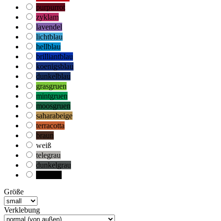
purpurrot
zyklam
lavendel
lichtblau
hellblau
brilliantblau
koenigsblau
dunkelblau
grasgruen
mintgruen
moosgruen
saharabeige
terracotta
braun
weiß
telegrau
dunkelgrau
schwarz
Größe
Verklebung