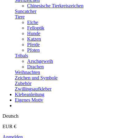
Sternzeichen
Chinesische Tierkreiszeichen
Suncatcher
Tiere
Elche
Felloptik
Hunde
Katzen
Pferde
Pfoten
Tribals
Arschgeweih
Drachen
Weihnachten
Zeichen und Symbole
Zubehör
Zwillingsaufkleber
Klebeanleitung
Eigenes Motiv
Deutsch
EUR €
Anmelden