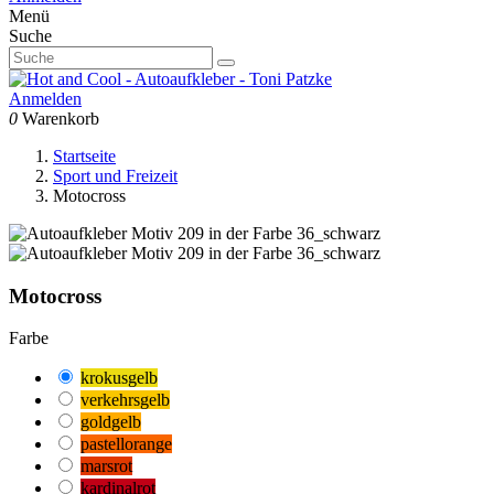
Menü
Suche
Anmelden
0
Warenkorb
Startseite
Sport und Freizeit
Motocross
Motocross
Farbe
krokusgelb
verkehrsgelb
goldgelb
pastellorange
marsrot
kardinalrot