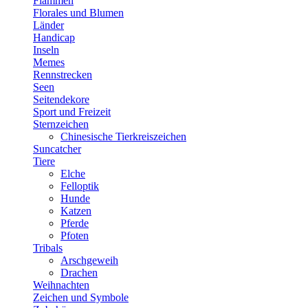
Flammen
Florales und Blumen
Länder
Handicap
Inseln
Memes
Rennstrecken
Seen
Seitendekore
Sport und Freizeit
Sternzeichen
Chinesische Tierkreiszeichen
Suncatcher
Tiere
Elche
Felloptik
Hunde
Katzen
Pferde
Pfoten
Tribals
Arschgeweih
Drachen
Weihnachten
Zeichen und Symbole