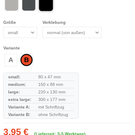
schwarz
telegrau
dunkelgrau
Größe
Verklebung
Variante
A
B
small:
80 x 47 mm
medium:
150 x 88 mm
large:
220 x 130 mm
extra large:
300 x 177 mm
Variante A:
mit Schriftzug
Variante B:
ohne Schriftzug
3,95 €
(Lieferzeit: 3-5 Werktage)